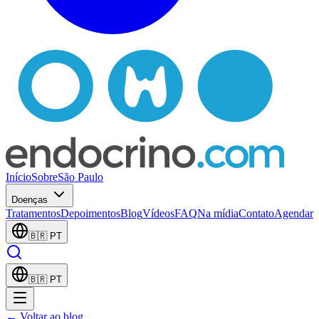
Início
Sobre
São Paulo
Doenças
Tratamentos
Depoimentos
Blog
Vídeos
FAQ
Na mídia
Contato
Agendar
🇧🇷
PT
🇧🇷
PT
← Voltar ao blog