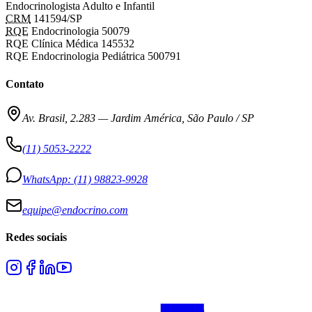
Endocrinologista Adulto e Infantil
CRM
141594/SP
RQE
Endocrinologia 50079
RQE Clínica Médica 145532
RQE Endocrinologia Pediátrica 500791
Contato
Av. Brasil, 2.283
—
Jardim América, São Paulo / SP
(11) 5053-2222
WhatsApp:
(11) 98823-9928
equipe@endocrino.com
Redes sociais