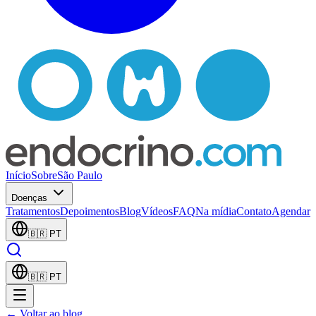
Início
Sobre
São Paulo
Doenças
Tratamentos
Depoimentos
Blog
Vídeos
FAQ
Na mídia
Contato
Agendar
🇧🇷
PT
🇧🇷
PT
← Voltar ao blog