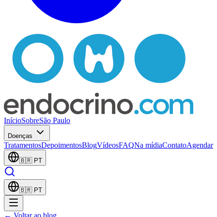
Início
Sobre
São Paulo
Doenças
Tratamentos
Depoimentos
Blog
Vídeos
FAQ
Na mídia
Contato
Agendar
🇧🇷
PT
🇧🇷
PT
← Voltar ao blog