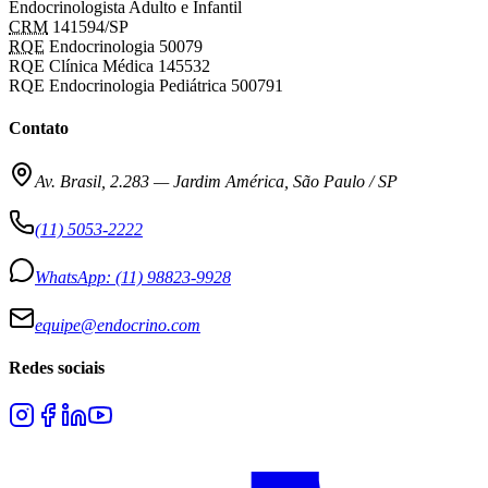
Endocrinologista Adulto e Infantil
CRM
141594/SP
RQE
Endocrinologia 50079
RQE Clínica Médica 145532
RQE Endocrinologia Pediátrica 500791
Contato
Av. Brasil, 2.283
—
Jardim América, São Paulo / SP
(11) 5053-2222
WhatsApp:
(11) 98823-9928
equipe@endocrino.com
Redes sociais