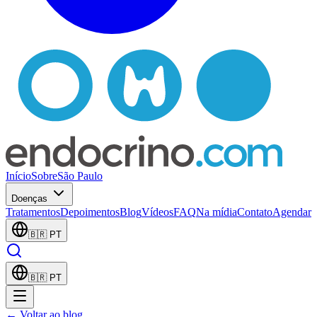
Início
Sobre
São Paulo
Doenças
Tratamentos
Depoimentos
Blog
Vídeos
FAQ
Na mídia
Contato
Agendar
🇧🇷
PT
🇧🇷
PT
← Voltar ao blog