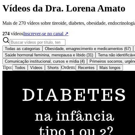
Vídeos da Dra. Lorena Amato
Mais de 270 vídeos sobre tireoide, diabetes, obesidade, endocrinolog
274
vídeos
Inscrever-se no canal ↗
Todas as categorias
Obesidade, emagrecimento e medicamentos
(
67
)
Saúde hormonal feminina, menopausa e libido
(
31
)
Tema não identificáve
Comunicação institucional, cursos e mídia
(
4
)
Primeiros socorros, urgên
Tipo:
Ordem:
Todos
Vídeos
Shorts
Recentes
Mais longos