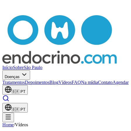
Início
Sobre
São Paulo
Doenças
Tratamentos
Depoimentos
Blog
Vídeos
FAQ
Na mídia
Contato
Agendar
🇧🇷
PT
🇧🇷
PT
Home
/
Vídeos