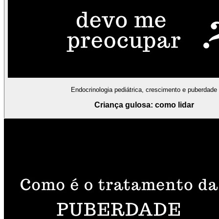
Endocrinologia pediátrica, crescimento e puberdade
Criança gulosa: como lidar