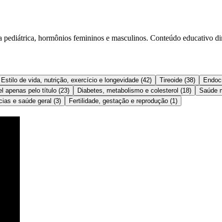
ia pediátrica, hormônios femininos e masculinos. Conteúdo educativo dir
Estilo de vida, nutrição, exercício e longevidade
(
42
)
Tireoide
(
38
)
Endocr
l apenas pelo título
(
23
)
Diabetes, metabolismo e colesterol
(
18
)
Saúde m
cias e saúde geral
(
3
)
Fertilidade, gestação e reprodução
(
1
)