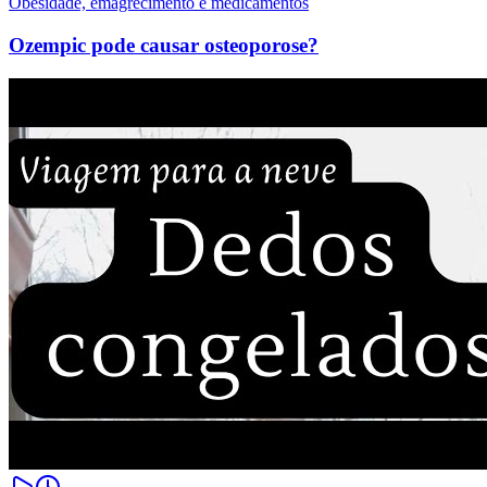
Obesidade, emagrecimento e medicamentos
Ozempic pode causar osteoporose?