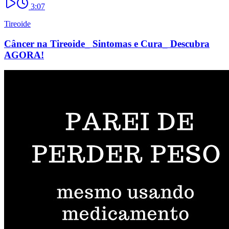
3:07
Tireoide
Câncer na Tireoide_ Sintomas e Cura_ Descubra
AGORA!