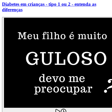
Diabetes em crianças - tipo 1 ou 2 - entenda as
diferenças