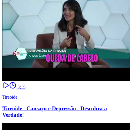
3:15
Tireoide
Tireoide_ Cansaço e Depressão_ Descubra a
Verdade!