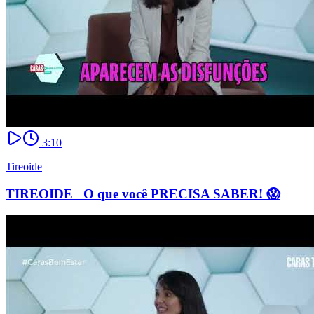
3:10
Tireoide
TIREOIDE_ O que você PRECISA SABER! 😱