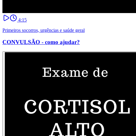
4:15
Primeiros socorros, urgências e saúde geral
CONVULSÃO - como ajudar?