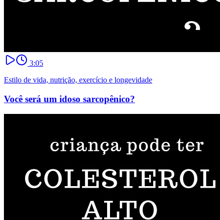
3:05
Estilo de vida, nutrição, exercício e longevidade
Você será um idoso sarcopênico?