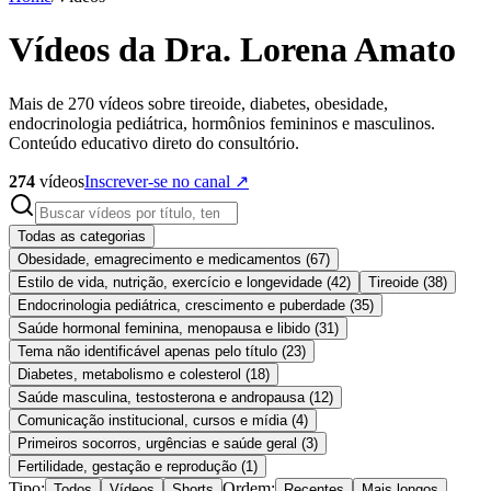
Vídeos da Dra. Lorena Amato
Mais de 270 vídeos sobre tireoide, diabetes, obesidade,
endocrinologia pediátrica, hormônios femininos e masculinos.
Conteúdo educativo direto do consultório.
274
vídeos
Inscrever-se no canal ↗
Todas as categorias
Obesidade, emagrecimento e medicamentos
(
67
)
Estilo de vida, nutrição, exercício e longevidade
(
42
)
Tireoide
(
38
)
Endocrinologia pediátrica, crescimento e puberdade
(
35
)
Saúde hormonal feminina, menopausa e libido
(
31
)
Tema não identificável apenas pelo título
(
23
)
Diabetes, metabolismo e colesterol
(
18
)
Saúde masculina, testosterona e andropausa
(
12
)
Comunicação institucional, cursos e mídia
(
4
)
Primeiros socorros, urgências e saúde geral
(
3
)
Fertilidade, gestação e reprodução
(
1
)
Tipo:
Ordem:
Todos
Vídeos
Shorts
Recentes
Mais longos