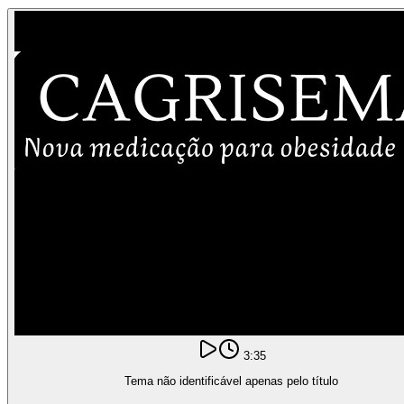
3:35
Tema não identificável apenas pelo título