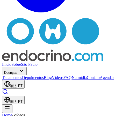
Início
Sobre
São Paulo
Doenças
Tratamentos
Depoimentos
Blog
Vídeos
FAQ
Na mídia
Contato
Agendar
🇧🇷
PT
🇧🇷
PT
Home
/
Vídeos