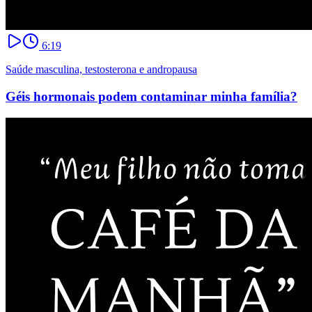
6:19
Saúde masculina, testosterona e andropausa
Géis hormonais podem contaminar minha família?