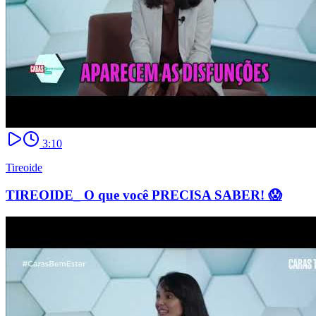
3:10
Tireoide
TIREOIDE_ O que você PRECISA SABER! 😱