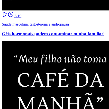
6:19
Saúde masculina, testosterona e andropausa
Géis hormonais podem contaminar minha família?