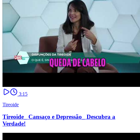
3:15
Tireoide
Tireoide_ Cansaço e Depressão_ Descubra a
Verdade!