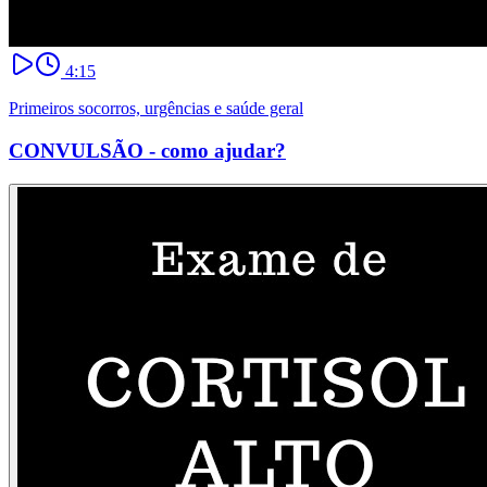
4:15
Primeiros socorros, urgências e saúde geral
CONVULSÃO - como ajudar?