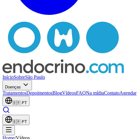
Início
Sobre
São Paulo
Doenças
Tratamentos
Depoimentos
Blog
Vídeos
FAQ
Na mídia
Contato
Agendar
🇧🇷
PT
🇧🇷
PT
Home
/
Vídeos