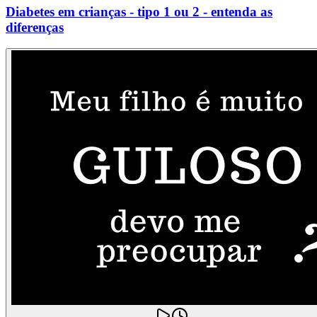
Diabetes em crianças - tipo 1 ou 2 - entenda as
diferenças