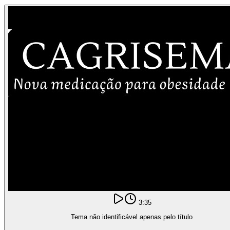
3:35
Tema não identificável apenas pelo título