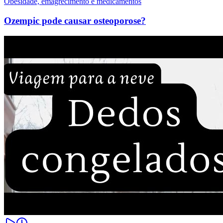
Obesidade, emagrecimento e medicamentos
Ozempic pode causar osteoporose?