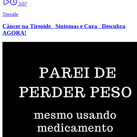
3:07
Tireoide
Câncer na Tireoide_ Sintomas e Cura_ Descubra
AGORA!