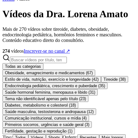
Vídeos da Dra. Lorena Amato
Mais de 270 vídeos sobre tireoide, diabetes, obesidade,
endocrinologia pediátrica, hormônios femininos e masculinos.
Conteúdo educativo direto do consultório.
274
vídeos
Inscrever-se no canal ↗
Todas as categorias
Obesidade, emagrecimento e medicamentos
(
67
)
Estilo de vida, nutrição, exercício e longevidade
(
42
)
Tireoide
(
38
)
Endocrinologia pediátrica, crescimento e puberdade
(
35
)
Saúde hormonal feminina, menopausa e libido
(
31
)
Tema não identificável apenas pelo título
(
23
)
Diabetes, metabolismo e colesterol
(
18
)
Saúde masculina, testosterona e andropausa
(
12
)
Comunicação institucional, cursos e mídia
(
4
)
Primeiros socorros, urgências e saúde geral
(
3
)
Fertilidade, gestação e reprodução
(
1
)
Tipo:
Ordem:
Todos
Vídeos
Shorts
Recentes
Mais longos