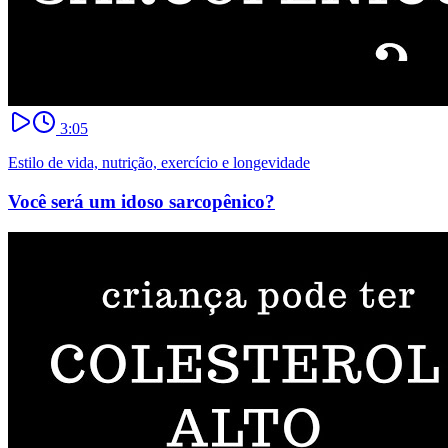
3:05
Estilo de vida, nutrição, exercício e longevidade
Você será um idoso sarcopênico?