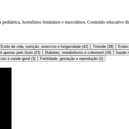
ia pediátrica, hormônios femininos e masculinos. Conteúdo educativo dir
Estilo de vida, nutrição, exercício e longevidade
(
42
)
Tireoide
(
38
)
Endocr
l apenas pelo título
(
23
)
Diabetes, metabolismo e colesterol
(
18
)
Saúde m
cias e saúde geral
(
3
)
Fertilidade, gestação e reprodução
(
1
)