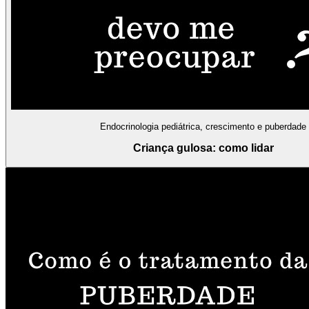
Endocrinologia pediátrica, crescimento e puberdade
Criança gulosa: como lidar