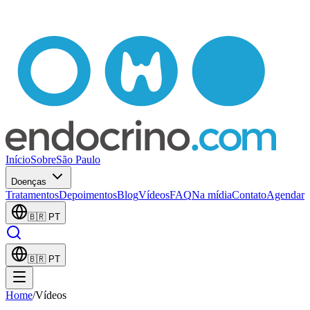
Início
Sobre
São Paulo
Doenças
Tratamentos
Depoimentos
Blog
Vídeos
FAQ
Na mídia
Contato
Agendar
🇧🇷
PT
🇧🇷
PT
Home
/
Vídeos