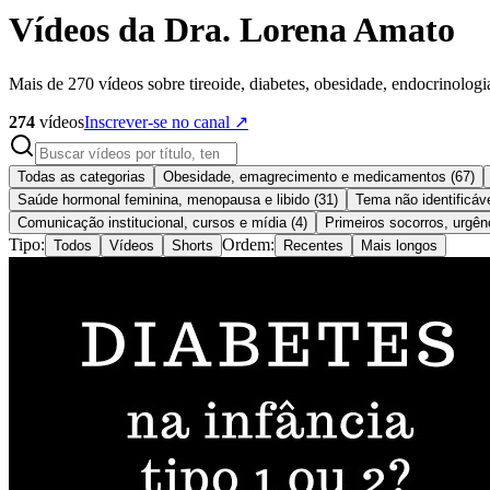
Vídeos da Dra. Lorena Amato
Mais de 270 vídeos sobre tireoide, diabetes, obesidade, endocrinolog
274
vídeos
Inscrever-se no canal ↗
Todas as categorias
Obesidade, emagrecimento e medicamentos
(
67
)
Saúde hormonal feminina, menopausa e libido
(
31
)
Tema não identificáve
Comunicação institucional, cursos e mídia
(
4
)
Primeiros socorros, urgên
Tipo:
Ordem:
Todos
Vídeos
Shorts
Recentes
Mais longos