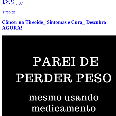
3:07
Tireoide
Câncer na Tireoide_ Sintomas e Cura_ Descubra
AGORA!