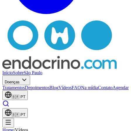
Início
Sobre
São Paulo
Doenças
Tratamentos
Depoimentos
Blog
Vídeos
FAQ
Na mídia
Contato
Agendar
🇧🇷
PT
🇧🇷
PT
Home
/
Vídeos