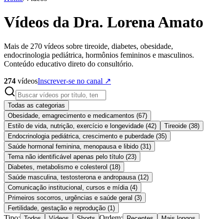
Vídeos da Dra. Lorena Amato
Mais de 270 vídeos sobre tireoide, diabetes, obesidade,
endocrinologia pediátrica, hormônios femininos e masculinos.
Conteúdo educativo direto do consultório.
274
vídeos
Inscrever-se no canal ↗
Todas as categorias
Obesidade, emagrecimento e medicamentos
(
67
)
Estilo de vida, nutrição, exercício e longevidade
(
42
)
Tireoide
(
38
)
Endocrinologia pediátrica, crescimento e puberdade
(
35
)
Saúde hormonal feminina, menopausa e libido
(
31
)
Tema não identificável apenas pelo título
(
23
)
Diabetes, metabolismo e colesterol
(
18
)
Saúde masculina, testosterona e andropausa
(
12
)
Comunicação institucional, cursos e mídia
(
4
)
Primeiros socorros, urgências e saúde geral
(
3
)
Fertilidade, gestação e reprodução
(
1
)
Tipo:
Ordem:
Todos
Vídeos
Shorts
Recentes
Mais longos