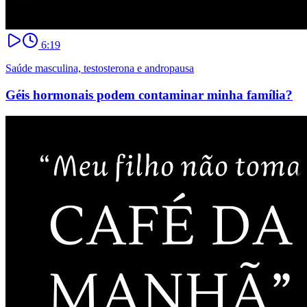
6:19
Saúde masculina, testosterona e andropausa
Géis hormonais podem contaminar minha família?