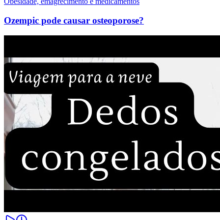
Obesidade, emagrecimento e medicamentos
Ozempic pode causar osteoporose?