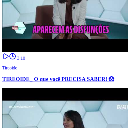
3:10
Tireoide
TIREOIDE_ O que você PRECISA SABER! 😱