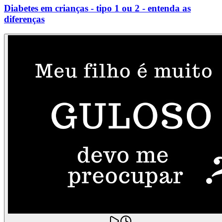
Diabetes em crianças - tipo 1 ou 2 - entenda as
diferenças