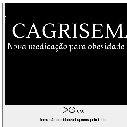
3:35
Tema não identificável apenas pelo título