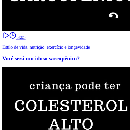
3:05
Estilo de vida, nutrição, exercício e longevidade
Você será um idoso sarcopênico?