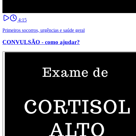
4:15
Primeiros socorros, urgências e saúde geral
CONVULSÃO - como ajudar?