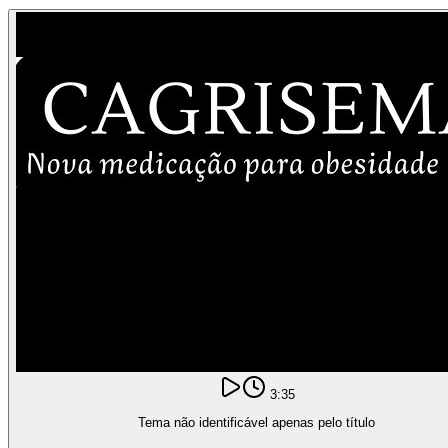
3:35
Tema não identificável apenas pelo título