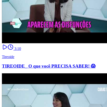
3:10
Tireoide
TIREOIDE_ O que você PRECISA SABER! 😱