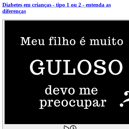
Diabetes em crianças - tipo 1 ou 2 - entenda as
diferenças