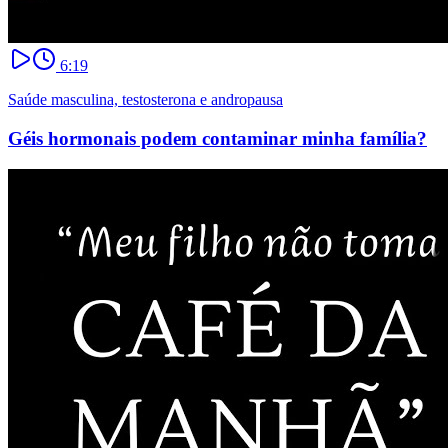
6:19
Saúde masculina, testosterona e andropausa
Géis hormonais podem contaminar minha família?