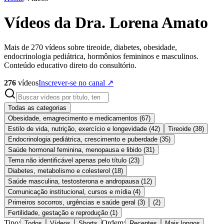
Vídeos da Dra. Lorena Amato
Mais de 270 vídeos sobre tireoide, diabetes, obesidade,
endocrinologia pediátrica, hormônios femininos e masculinos.
Conteúdo educativo direto do consultório.
276
vídeos
Inscrever-se no canal ↗
Todas as categorias
Obesidade, emagrecimento e medicamentos
(
67
)
Estilo de vida, nutrição, exercício e longevidade
(
42
)
Tireoide
(
38
)
Endocrinologia pediátrica, crescimento e puberdade
(
35
)
Saúde hormonal feminina, menopausa e libido
(
31
)
Tema não identificável apenas pelo título
(
23
)
Diabetes, metabolismo e colesterol
(
18
)
Saúde masculina, testosterona e andropausa
(
12
)
Comunicação institucional, cursos e mídia
(
4
)
Primeiros socorros, urgências e saúde geral
(
3
)
(
2
)
Fertilidade, gestação e reprodução
(
1
)
Tipo:
Ordem:
Todos
Vídeos
Shorts
Recentes
Mais longos