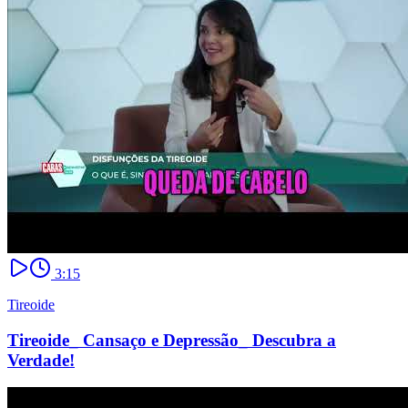
3:15
Tireoide
Tireoide_ Cansaço e Depressão_ Descubra a
Verdade!