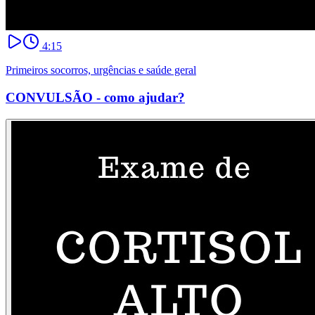
4:15
Primeiros socorros, urgências e saúde geral
CONVULSÃO - como ajudar?