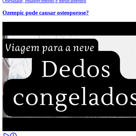
Obesidade, emagrecimento e medicamentos
Ozempic pode causar osteoporose?