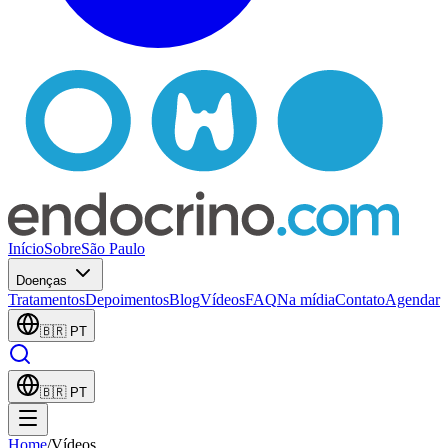
Início
Sobre
São Paulo
Doenças
Tratamentos
Depoimentos
Blog
Vídeos
FAQ
Na mídia
Contato
Agendar
🇧🇷
PT
🇧🇷
PT
Home
/
Vídeos