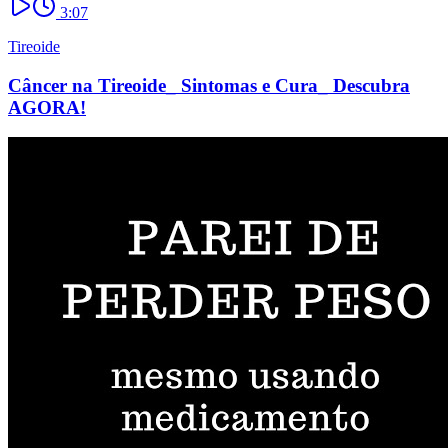
3:07
Tireoide
Câncer na Tireoide_ Sintomas e Cura_ Descubra
AGORA!