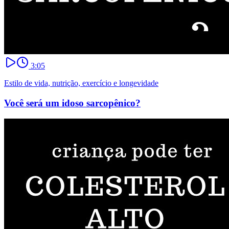
3:05
Estilo de vida, nutrição, exercício e longevidade
Você será um idoso sarcopênico?