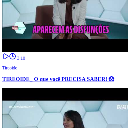
3:10
Tireoide
TIREOIDE_ O que você PRECISA SABER! 😱