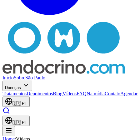
Início
Sobre
São Paulo
Doenças
Tratamentos
Depoimentos
Blog
Vídeos
FAQ
Na mídia
Contato
Agendar
🇧🇷
PT
🇧🇷
PT
Home
/
Vídeos