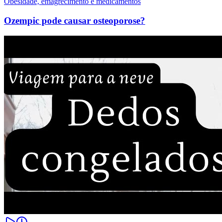
Obesidade, emagrecimento e medicamentos
Ozempic pode causar osteoporose?