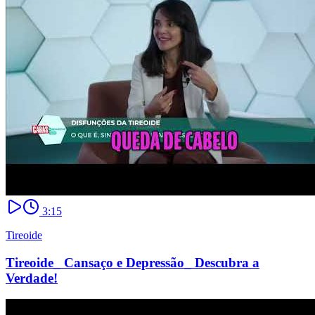
3:15
Tireoide
Tireoide_ Cansaço e Depressão_ Descubra a
Verdade!