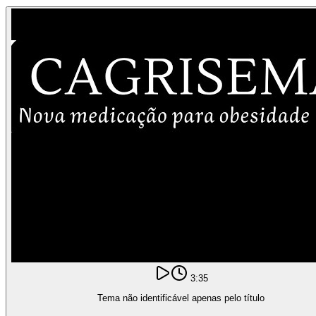
3:35
Tema não identificável apenas pelo título