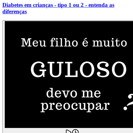
Diabetes em crianças - tipo 1 ou 2 - entenda as
diferenças