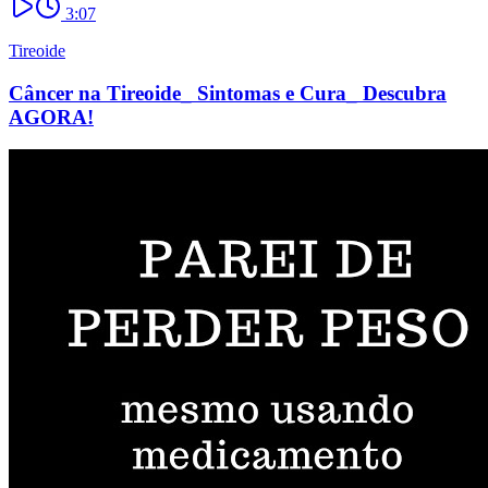
3:07
Tireoide
Câncer na Tireoide_ Sintomas e Cura_ Descubra
AGORA!