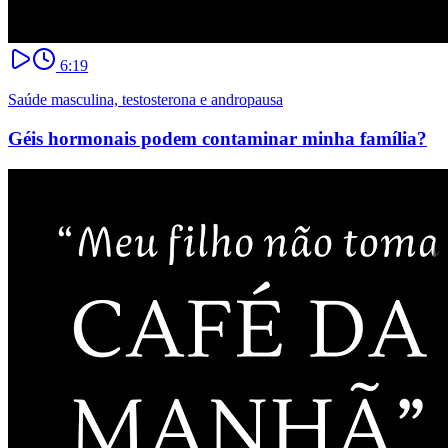
6:19
Saúde masculina, testosterona e andropausa
Géis hormonais podem contaminar minha família?