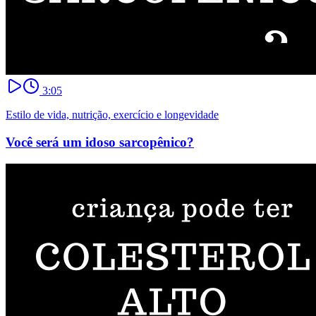
3:05
Estilo de vida, nutrição, exercício e longevidade
Você será um idoso sarcopênico?