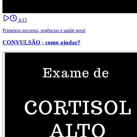
4:15
Primeiros socorros, urgências e saúde geral
CONVULSÃO - como ajudar?