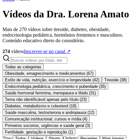
Vídeos da Dra. Lorena Amato
Mais de 270 vídeos sobre tireoide, diabetes, obesidade,
endocrinologia pediátrica, hormônios femininos e masculinos.
Conteúdo educativo direto do consultório.
274
vídeos
Inscrever-se no canal ↗
Todas as categorias
Obesidade, emagrecimento e medicamentos
(
67
)
Estilo de vida, nutrição, exercício e longevidade
(
42
)
Tireoide
(
38
)
Endocrinologia pediátrica, crescimento e puberdade
(
35
)
Saúde hormonal feminina, menopausa e libido
(
31
)
Tema não identificável apenas pelo título
(
23
)
Diabetes, metabolismo e colesterol
(
18
)
Saúde masculina, testosterona e andropausa
(
12
)
Comunicação institucional, cursos e mídia
(
4
)
Primeiros socorros, urgências e saúde geral
(
3
)
Fertilidade, gestação e reprodução
(
1
)
Tipo:
Ordem:
Todos
Vídeos
Shorts
Recentes
Mais longos