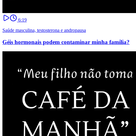
6:19
Saúde masculina, testosterona e andropausa
Géis hormonais podem contaminar minha família?