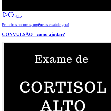
4:15
Primeiros socorros, urgências e saúde geral
CONVULSÃO - como ajudar?