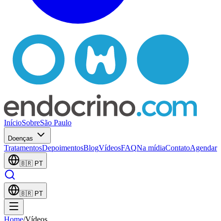
Início
Sobre
São Paulo
Doenças
Tratamentos
Depoimentos
Blog
Vídeos
FAQ
Na mídia
Contato
Agendar
🇧🇷
PT
🇧🇷
PT
Home
/
Vídeos