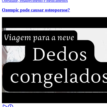
Obesidade, emagrecimento e medicamentos
Ozempic pode causar osteoporose?