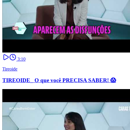
3:10
Tireoide
TIREOIDE_ O que você PRECISA SABER! 😱