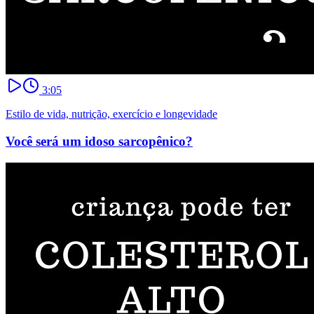
3:05
Estilo de vida, nutrição, exercício e longevidade
Você será um idoso sarcopênico?