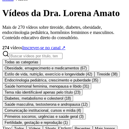
Vídeos da Dra. Lorena Amato
Mais de 270 vídeos sobre tireoide, diabetes, obesidade,
endocrinologia pediátrica, hormônios femininos e masculinos.
Conteúdo educativo direto do consultório.
274
vídeos
Inscrever-se no canal ↗
Todas as categorias
Obesidade, emagrecimento e medicamentos
(
67
)
Estilo de vida, nutrição, exercício e longevidade
(
42
)
Tireoide
(
38
)
Endocrinologia pediátrica, crescimento e puberdade
(
35
)
Saúde hormonal feminina, menopausa e libido
(
31
)
Tema não identificável apenas pelo título
(
23
)
Diabetes, metabolismo e colesterol
(
18
)
Saúde masculina, testosterona e andropausa
(
12
)
Comunicação institucional, cursos e mídia
(
4
)
Primeiros socorros, urgências e saúde geral
(
3
)
Fertilidade, gestação e reprodução
(
1
)
Tipo:
Ordem:
Todos
Vídeos
Shorts
Recentes
Mais longos