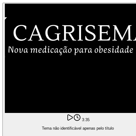
3:35
Tema não identificável apenas pelo título