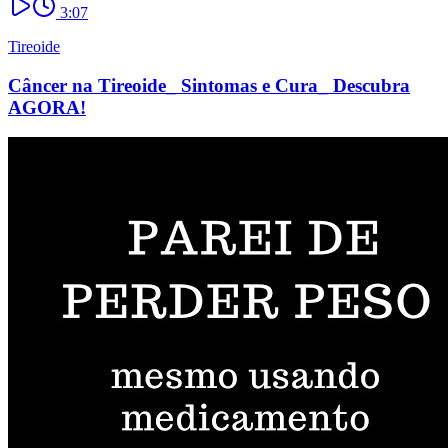
3:07
Tireoide
Câncer na Tireoide_ Sintomas e Cura_ Descubra
AGORA!