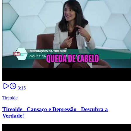
3:15
Tireoide
Tireoide_ Cansaço e Depressão_ Descubra a
Verdade!