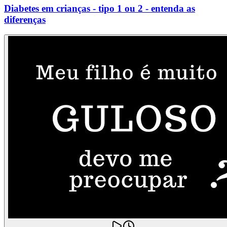
Diabetes em crianças - tipo 1 ou 2 - entenda as
diferenças