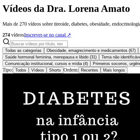
Vídeos da Dra. Lorena Amato
Mais de 270 vídeos sobre tireoide, diabetes, obesidade, endocrinolog
274
vídeos
Inscrever-se no canal ↗
Todas as categorias
Obesidade, emagrecimento e medicamentos
(
67
)
Saúde hormonal feminina, menopausa e libido
(
31
)
Tema não identificáve
Comunicação institucional, cursos e mídia
(
4
)
Primeiros socorros, urgên
Tipo:
Ordem:
Todos
Vídeos
Shorts
Recentes
Mais longos