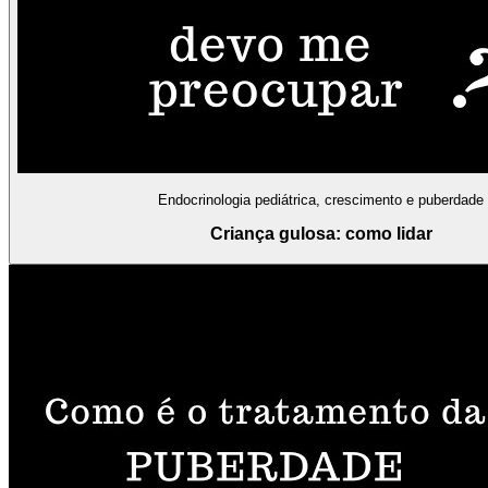
Endocrinologia pediátrica, crescimento e puberdade
Criança gulosa: como lidar