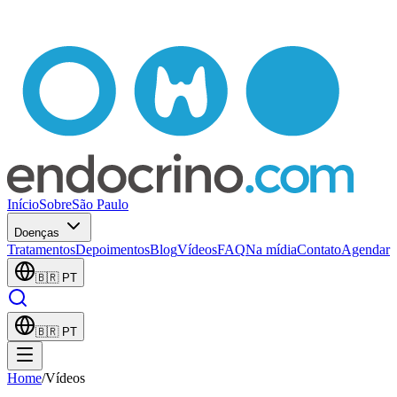
Início
Sobre
São Paulo
Doenças
Tratamentos
Depoimentos
Blog
Vídeos
FAQ
Na mídia
Contato
Agendar
🇧🇷
PT
🇧🇷
PT
Home
/
Vídeos