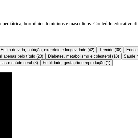
ia pediátrica, hormônios femininos e masculinos. Conteúdo educativo dir
Estilo de vida, nutrição, exercício e longevidade
(
42
)
Tireoide
(
38
)
Endocr
l apenas pelo título
(
23
)
Diabetes, metabolismo e colesterol
(
18
)
Saúde m
cias e saúde geral
(
3
)
Fertilidade, gestação e reprodução
(
1
)