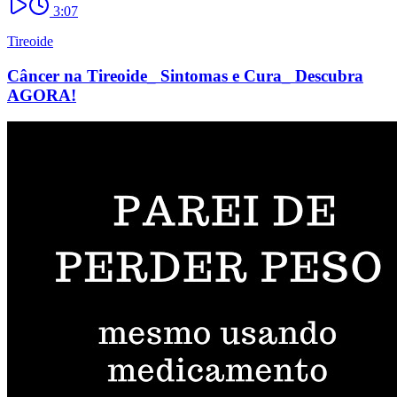
3:07
Tireoide
Câncer na Tireoide_ Sintomas e Cura_ Descubra
AGORA!