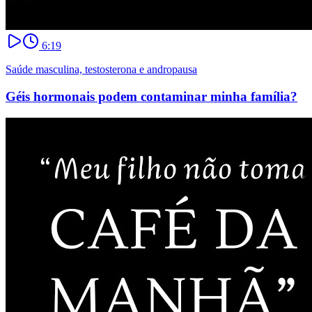
6:19
Saúde masculina, testosterona e andropausa
Géis hormonais podem contaminar minha família?