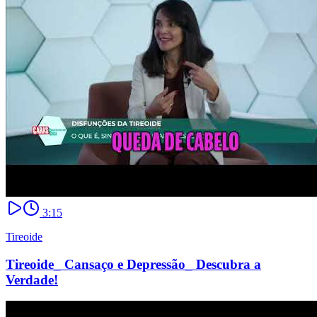
3:15
Tireoide
Tireoide_ Cansaço e Depressão_ Descubra a
Verdade!