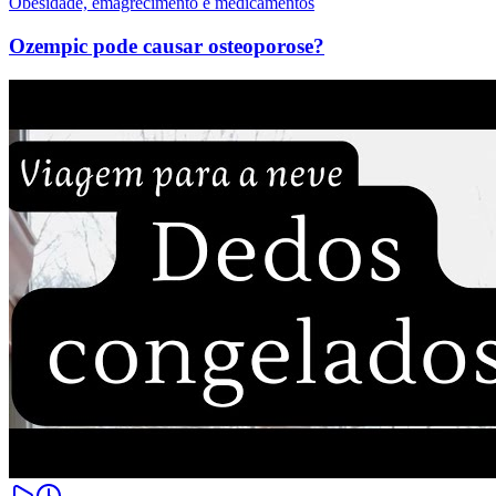
Obesidade, emagrecimento e medicamentos
Ozempic pode causar osteoporose?