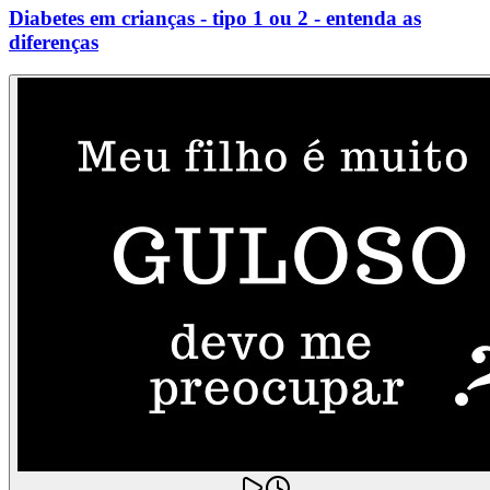
Diabetes em crianças - tipo 1 ou 2 - entenda as
diferenças