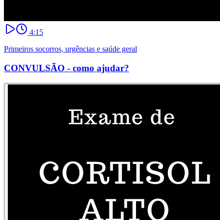
4:15
Primeiros socorros, urgências e saúde geral
CONVULSÃO - como ajudar?