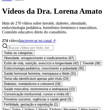
Vídeos da Dra. Lorena Amato
Mais de 270 vídeos sobre tireoide, diabetes, obesidade,
endocrinologia pediátrica, hormônios femininos e masculinos.
Conteúdo educativo direto do consultório.
274
vídeos
Inscrever-se no canal ↗
Todas as categorias
Obesidade, emagrecimento e medicamentos
(
67
)
Estilo de vida, nutrição, exercício e longevidade
(
42
)
Tireoide
(
38
)
Endocrinologia pediátrica, crescimento e puberdade
(
35
)
Saúde hormonal feminina, menopausa e libido
(
31
)
Tema não identificável apenas pelo título
(
23
)
Diabetes, metabolismo e colesterol
(
18
)
Saúde masculina, testosterona e andropausa
(
12
)
Comunicação institucional, cursos e mídia
(
4
)
Primeiros socorros, urgências e saúde geral
(
3
)
Fertilidade, gestação e reprodução
(
1
)
Tipo:
Ordem:
Todos
Vídeos
Shorts
Recentes
Mais longos