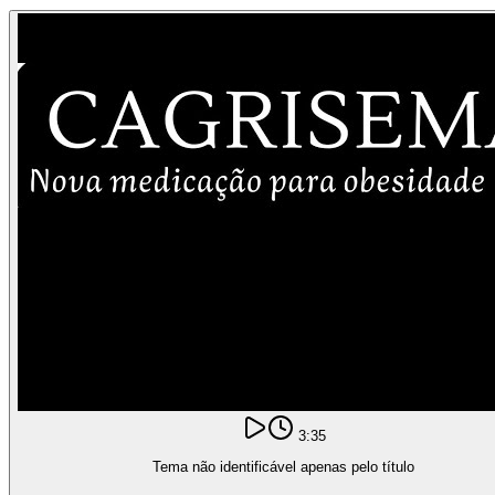
3:35
Tema não identificável apenas pelo título