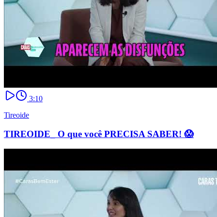
3:10
Tireoide
TIREOIDE_ O que você PRECISA SABER! 😱