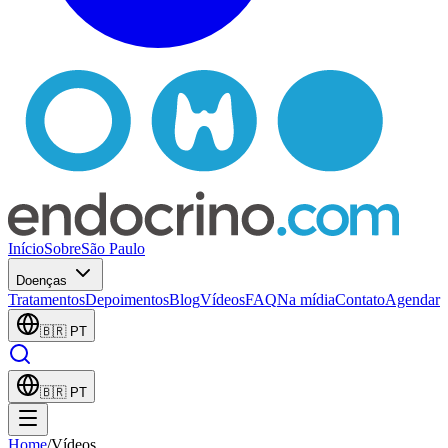
Início
Sobre
São Paulo
Doenças
Tratamentos
Depoimentos
Blog
Vídeos
FAQ
Na mídia
Contato
Agendar
🇧🇷
PT
🇧🇷
PT
Home
/
Vídeos