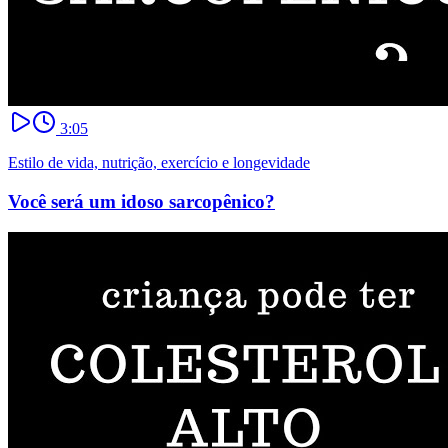
3:05
Estilo de vida, nutrição, exercício e longevidade
Você será um idoso sarcopênico?