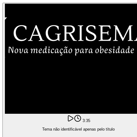
3:35
Tema não identificável apenas pelo título