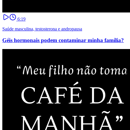
6:19
Saúde masculina, testosterona e andropausa
Géis hormonais podem contaminar minha família?