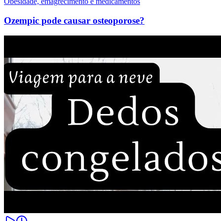
Obesidade, emagrecimento e medicamentos
Ozempic pode causar osteoporose?