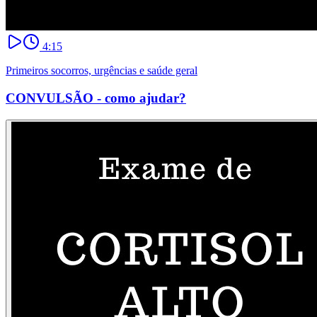
4:15
Primeiros socorros, urgências e saúde geral
CONVULSÃO - como ajudar?