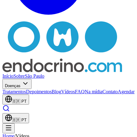
Início
Sobre
São Paulo
Doenças
Tratamentos
Depoimentos
Blog
Vídeos
FAQ
Na mídia
Contato
Agendar
🇧🇷
PT
🇧🇷
PT
Home
/
Vídeos