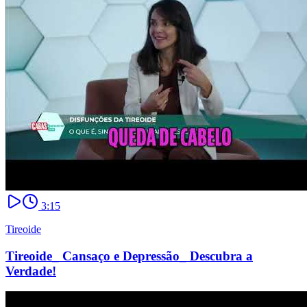
3:15
Tireoide
Tireoide_ Cansaço e Depressão_ Descubra a
Verdade!