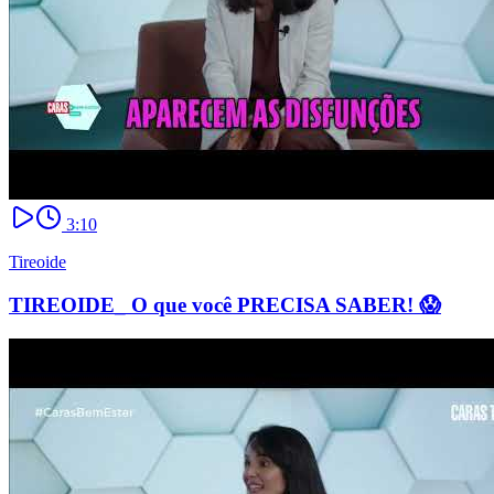
3:10
Tireoide
TIREOIDE_ O que você PRECISA SABER! 😱