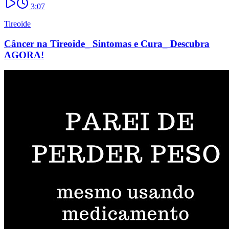
3:07
Tireoide
Câncer na Tireoide_ Sintomas e Cura_ Descubra
AGORA!