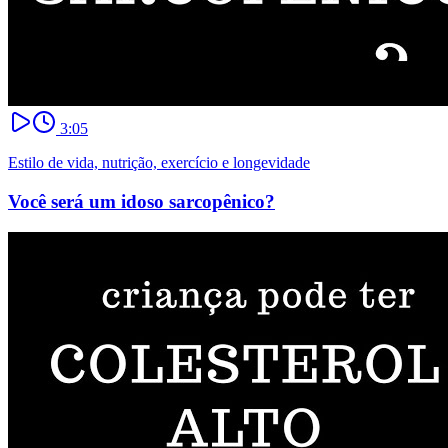
3:05
Estilo de vida, nutrição, exercício e longevidade
Você será um idoso sarcopênico?