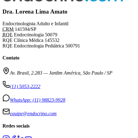
Dra. Lorena Lima Amato
Endocrinologista Adulto e Infantil
CRM
141594/SP
RQE
Endocrinologia 50079
RQE Clínica Médica 145532
RQE Endocrinologia Pediátrica 500791
Contato
Av. Brasil, 2.283
—
Jardim América, São Paulo / SP
(11) 5053-2222
WhatsApp:
(11) 98823-9928
equipe@endocrino.com
Redes sociais