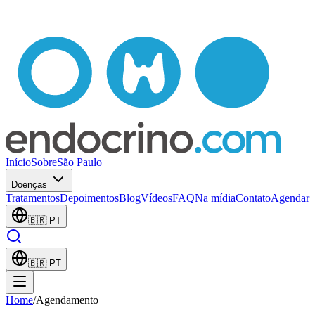
Início
Sobre
São Paulo
Doenças
Tratamentos
Depoimentos
Blog
Vídeos
FAQ
Na mídia
Contato
Agendar
🇧🇷
PT
🇧🇷
PT
Home
/
Agendamento