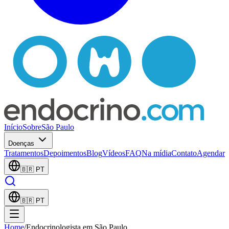
Início
Sobre
São Paulo
Doenças
Tratamentos
Depoimentos
Blog
Vídeos
FAQ
Na mídia
Contato
Agendar
🇧🇷
PT
🇧🇷
PT
Home
/
Endocrinologista em São Paulo