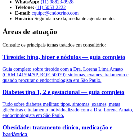
WhatsApp:
(11) 98823-9928
Telefone:
(11) 5053-2222
E-mail:
equipe@endocrino.com
Horário:
Segunda a sexta, mediante agendamento.
Áreas de atuação
Consulte os principais temas tratados em consultório:
Tireoide: hipo, hiper e nódulos — guia completo
Guia completo sobre tireoide com a Dra. Lorena Lima Amato
(CRM 141594/SP, RQE 50079): sintomas, exames, tratamento e
quando procurar o endocrinologista em São Paulo.
Diabetes tipo 1, 2 e gestacional — guia completo
Tudo sobre diabetes mellitus: tipos, sintomas, exames, metas
glicêmicas e tratamento individualizado com a Dra. Lorena Amato,
endocrinologista em São Paulo.
Obesidade: tratamento clínico, medicação e
bariátrica