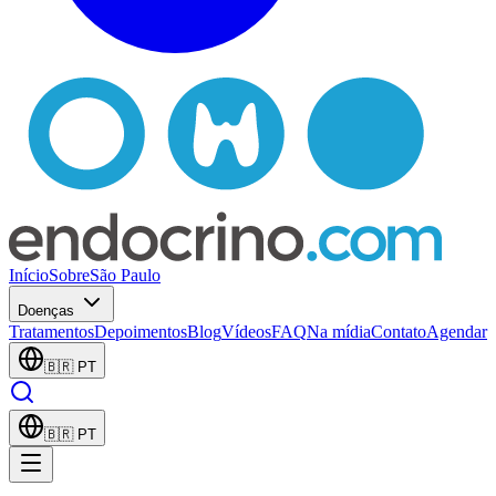
Início
Sobre
São Paulo
Doenças
Tratamentos
Depoimentos
Blog
Vídeos
FAQ
Na mídia
Contato
Agendar
🇧🇷
PT
🇧🇷
PT