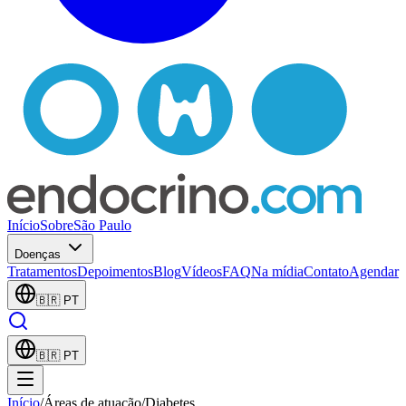
Início
Sobre
São Paulo
Doenças
Tratamentos
Depoimentos
Blog
Vídeos
FAQ
Na mídia
Contato
Agendar
🇧🇷
PT
🇧🇷
PT
Início
/
Áreas de atuação
/
Diabetes