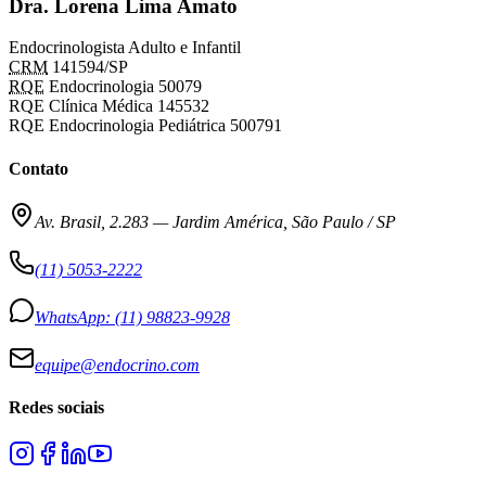
Dra. Lorena Lima Amato
Endocrinologista Adulto e Infantil
CRM
141594/SP
RQE
Endocrinologia 50079
RQE Clínica Médica 145532
RQE Endocrinologia Pediátrica 500791
Contato
Av. Brasil, 2.283
—
Jardim América, São Paulo / SP
(11) 5053-2222
WhatsApp:
(11) 98823-9928
equipe@endocrino.com
Redes sociais