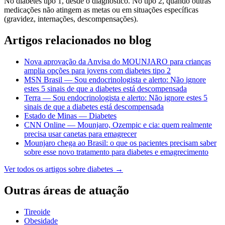
No diabetes tipo 1, desde o diagnóstico. No tipo 2, quando outras
medicações não atingem as metas ou em situações específicas
(gravidez, internações, descompensações).
Artigos relacionados no blog
Nova aprovação da Anvisa do MOUNJARO para crianças
amplia opções para jovens com diabetes tipo 2
MSN Brasil — Sou endocrinologista e alerto: Não ignore
estes 5 sinais de que a diabetes está descompensada
Terra — Sou endocrinologista e alerto: Não ignore estes 5
sinais de que a diabetes está descompensada
Estado de Minas — Diabetes
CNN Online — Mounjaro, Ozempic e cia: quem realmente
precisa usar canetas para emagrecer
Mounjaro chega ao Brasil: o que os pacientes precisam saber
sobre esse novo tratamento para diabetes e emagrecimento
Ver todos os artigos sobre
diabetes
→
Outras áreas de atuação
Tireoide
Obesidade