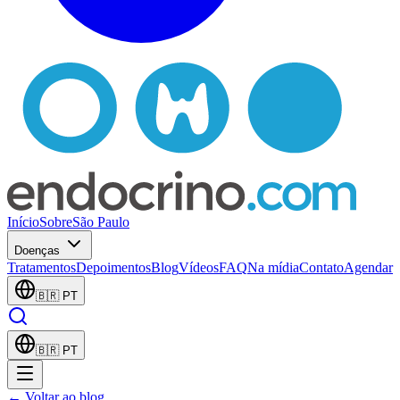
Início
Sobre
São Paulo
Doenças
Tratamentos
Depoimentos
Blog
Vídeos
FAQ
Na mídia
Contato
Agendar
🇧🇷
PT
🇧🇷
PT
← Voltar ao blog