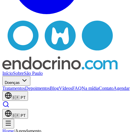
Início
Sobre
São Paulo
Doenças
Tratamentos
Depoimentos
Blog
Vídeos
FAQ
Na mídia
Contato
Agendar
🇧🇷
PT
🇧🇷
PT
Home
/
Agendamento