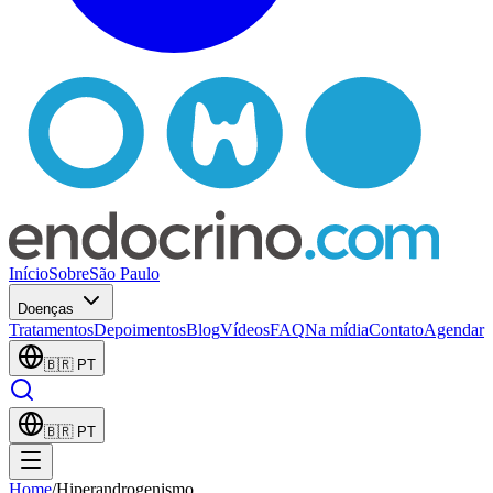
Início
Sobre
São Paulo
Doenças
Tratamentos
Depoimentos
Blog
Vídeos
FAQ
Na mídia
Contato
Agendar
🇧🇷
PT
🇧🇷
PT
Home
/
Hiperandrogenismo