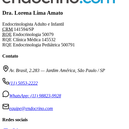
Dra. Lorena Lima Amato
Endocrinologista Adulto e Infantil
CRM
141594/SP
RQE
Endocrinologia 50079
RQE Clínica Médica 145532
RQE Endocrinologia Pediátrica 500791
Contato
Av. Brasil, 2.283
—
Jardim América, São Paulo / SP
(11) 5053-2222
WhatsApp:
(11) 98823-9928
equipe@endocrino.com
Redes sociais