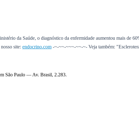
stério da Saúde, o diagnóstico da enfermidade aumentou mais de 60% 
 nosso site:
endocrino.com
-~-~~-~~~-~~-~- Veja também: "Escleroter
s em São Paulo —
Av. Brasil, 2.283
.