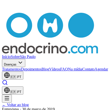
Início
Sobre
São Paulo
Doenças
Tratamentos
Depoimentos
Blog
Vídeos
FAQ
Na mídia
Contato
Agendar
🇧🇷
PT
🇧🇷
PT
← Voltar ao blog
Entrevistas
· 30 de março de 2019