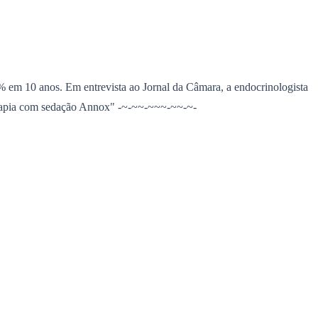
em 10 anos. Em entrevista ao Jornal da Câmara, a endocrinologista
apia com sedação Annox" -~-~~-~~~-~~-~-