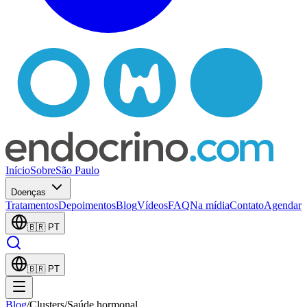
Início
Sobre
São Paulo
Doenças
Tratamentos
Depoimentos
Blog
Vídeos
FAQ
Na mídia
Contato
Agendar
🇧🇷
PT
🇧🇷
PT
Blog
/
Clusters
/
Saúde hormonal