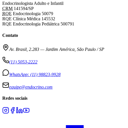
Endocrinologista Adulto e Infantil
CRM
141594/SP
RQE
Endocrinologia 50079
RQE Clínica Médica 145532
RQE Endocrinologia Pediátrica 500791
Contato
Av. Brasil, 2.283
—
Jardim América, São Paulo / SP
(11) 5053-2222
WhatsApp:
(11) 98823-9928
equipe@endocrino.com
Redes sociais