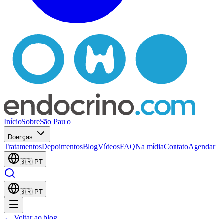
Início
Sobre
São Paulo
Doenças
Tratamentos
Depoimentos
Blog
Vídeos
FAQ
Na mídia
Contato
Agendar
🇧🇷
PT
🇧🇷
PT
← Voltar ao blog