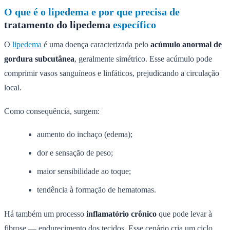
O que é o lipedema e por que precisa de
tratamento do lipedema
específico
O
lipedema
é uma doença caracterizada pelo
acúmulo anormal de
gordura subcutânea
, geralmente simétrico. Esse acúmulo pode
comprimir vasos sanguíneos e linfáticos, prejudicando a circulação
local.
Como consequência, surgem:
aumento do inchaço (edema);
dor e sensação de peso;
maior sensibilidade ao toque;
tendência à formação de hematomas.
Há também um processo
inflamatório crônico
que pode levar à
fibrose — endurecimento dos tecidos. Esse cenário cria um ciclo