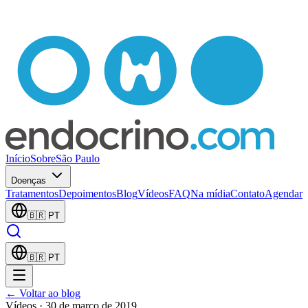
Início
Sobre
São Paulo
Doenças
Tratamentos
Depoimentos
Blog
Vídeos
FAQ
Na mídia
Contato
Agendar
🇧🇷
PT
🇧🇷
PT
← Voltar ao blog
Vídeos
· 30 de março de 2019