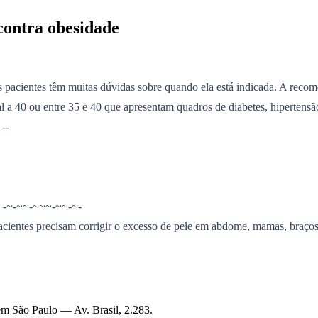
contra obesidade
os pacientes têm muitas dúvidas sobre quando ela está indicada. A rec
l a 40 ou entre 35 e 40 que apresentam quadros de diabetes, hipertensão,
--
" -~-~~-~~~-~~-~-
 pacientes precisam corrigir o excesso de pele em abdome, mamas, braço
s em São Paulo —
Av. Brasil, 2.283
.