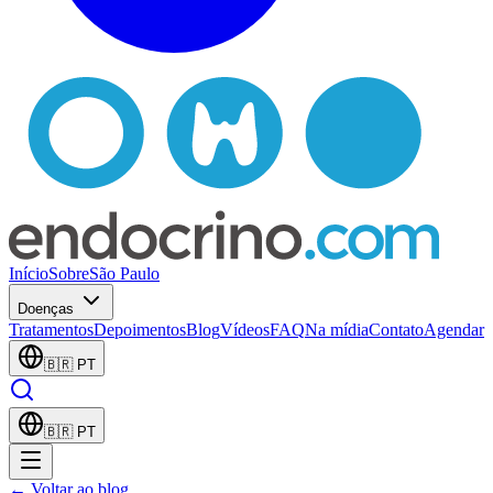
Início
Sobre
São Paulo
Doenças
Tratamentos
Depoimentos
Blog
Vídeos
FAQ
Na mídia
Contato
Agendar
🇧🇷
PT
🇧🇷
PT
← Voltar ao blog