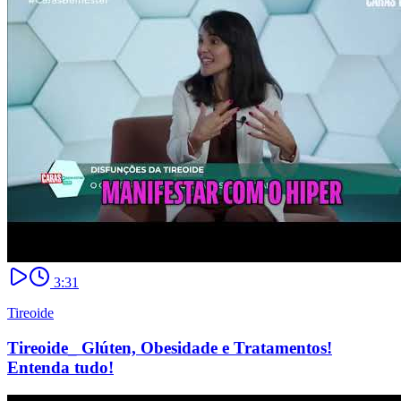
3:31
Tireoide
Tireoide_ Glúten, Obesidade e Tratamentos!
Entenda tudo!