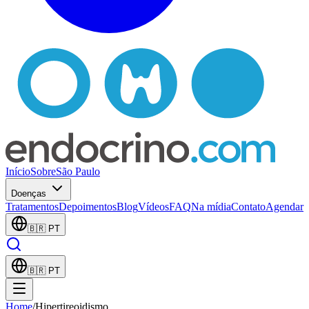
Início
Sobre
São Paulo
Doenças
Tratamentos
Depoimentos
Blog
Vídeos
FAQ
Na mídia
Contato
Agendar
🇧🇷
PT
🇧🇷
PT
Home
/
Hipertireoidismo