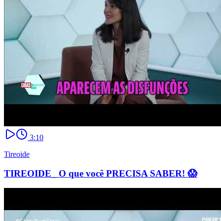
3:10
Tireoide
TIREOIDE_ O que você PRECISA SABER! 😱