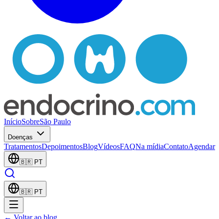
Início
Sobre
São Paulo
Doenças
Tratamentos
Depoimentos
Blog
Vídeos
FAQ
Na mídia
Contato
Agendar
🇧🇷
PT
🇧🇷
PT
← Voltar ao blog