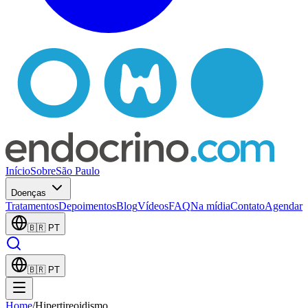
Início
Sobre
São Paulo
Doenças
Tratamentos
Depoimentos
Blog
Vídeos
FAQ
Na mídia
Contato
Agendar
🇧🇷
PT
🇧🇷
PT
Home
/
Hipertireoidismo