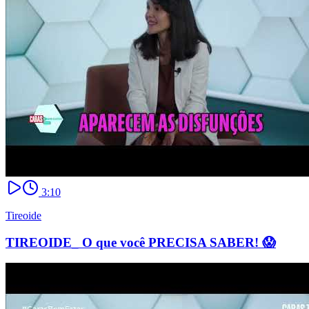
3:10
Tireoide
TIREOIDE_ O que você PRECISA SABER! 😱