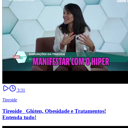
3:31
Tireoide
Tireoide_ Glúten, Obesidade e Tratamentos!
Entenda tudo!