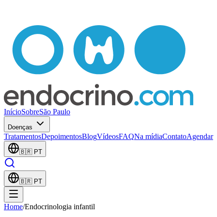
Início
Sobre
São Paulo
Doenças
Tratamentos
Depoimentos
Blog
Vídeos
FAQ
Na mídia
Contato
Agendar
🇧🇷
PT
🇧🇷
PT
Home
/
Endocrinologia infantil