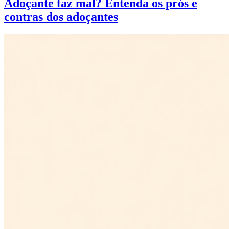
Adoçante faz mal? Entenda os prós e
contras dos adoçantes