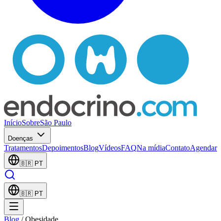
Início
Sobre
São Paulo
Doenças
Tratamentos
Depoimentos
Blog
Vídeos
FAQ
Na mídia
Contato
Agendar
🇧🇷
PT
🇧🇷
PT
Blog
/
Obesidade