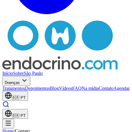
Início
Sobre
São Paulo
Doenças
Tratamentos
Depoimentos
Blog
Vídeos
FAQ
Na mídia
Contato
Agendar
🇧🇷
PT
🇧🇷
PT
Home
/
Contato