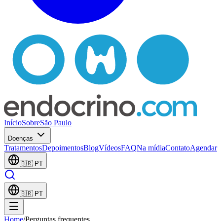
Início
Sobre
São Paulo
Doenças
Tratamentos
Depoimentos
Blog
Vídeos
FAQ
Na mídia
Contato
Agendar
🇧🇷
PT
🇧🇷
PT
Home
/
Perguntas frequentes