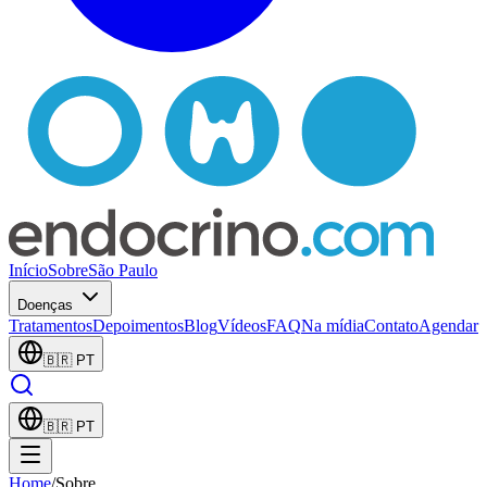
Início
Sobre
São Paulo
Doenças
Tratamentos
Depoimentos
Blog
Vídeos
FAQ
Na mídia
Contato
Agendar
🇧🇷
PT
🇧🇷
PT
Home
/
Sobre