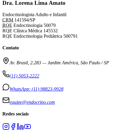
Dra. Lorena Lima Amato
Endocrinologista Adulto e Infantil
CRM
141594/SP
RQE
Endocrinologia 50079
RQE Clínica Médica 145532
RQE Endocrinologia Pediátrica 500791
Contato
Av. Brasil, 2.283
—
Jardim América, São Paulo / SP
(11) 5053-2222
WhatsApp:
(11) 98823-9928
equipe@endocrino.com
Redes sociais