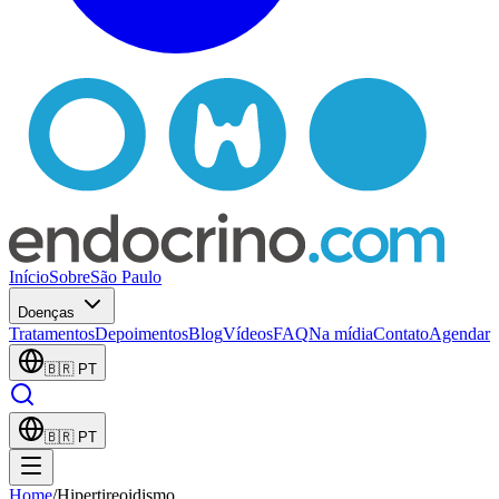
Início
Sobre
São Paulo
Doenças
Tratamentos
Depoimentos
Blog
Vídeos
FAQ
Na mídia
Contato
Agendar
🇧🇷
PT
🇧🇷
PT
Home
/
Hipertireoidismo