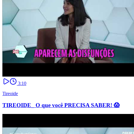
3:10
Tireoide
TIREOIDE_ O que você PRECISA SABER! 😱