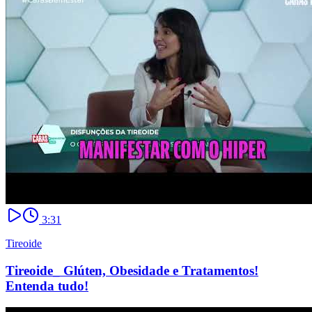
3:31
Tireoide
Tireoide_ Glúten, Obesidade e Tratamentos!
Entenda tudo!