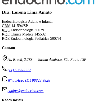
Dra. Lorena Lima Amato
Endocrinologista Adulto e Infantil
CRM
141594/SP
RQE
Endocrinologia 50079
RQE Clínica Médica 145532
RQE Endocrinologia Pediátrica 500791
Contato
Av. Brasil, 2.283
—
Jardim América, São Paulo / SP
(11) 5053-2222
WhatsApp:
(11) 98823-9928
equipe@endocrino.com
Redes sociais