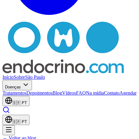
Início
Sobre
São Paulo
Doenças
Tratamentos
Depoimentos
Blog
Vídeos
FAQ
Na mídia
Contato
Agendar
🇧🇷
PT
🇧🇷
PT
← Voltar ao blog