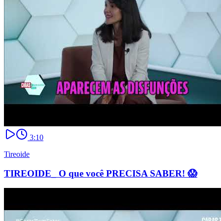
3:10
Tireoide
TIREOIDE_ O que você PRECISA SABER! 😱