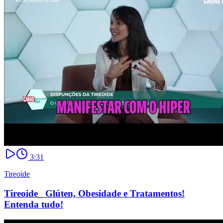
3:31
Tireoide
Tireoide_ Glúten, Obesidade e Tratamentos!
Entenda tudo!