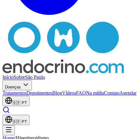
Início
Sobre
São Paulo
Doenças
Tratamentos
Depoimentos
Blog
Vídeos
FAQ
Na mídia
Contato
Agendar
🇧🇷
PT
🇧🇷
PT
Home
/
Hipertireoidismo