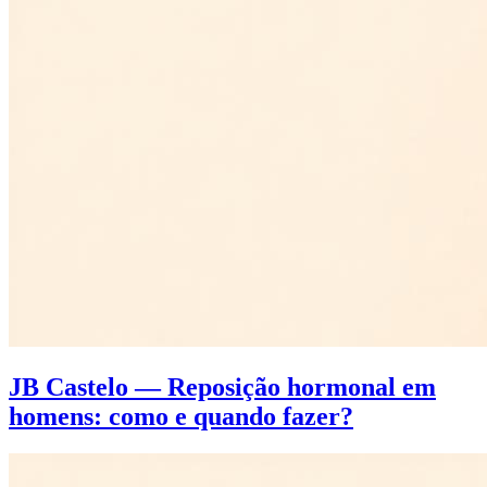
JB Castelo — Reposição hormonal em
homens: como e quando fazer?