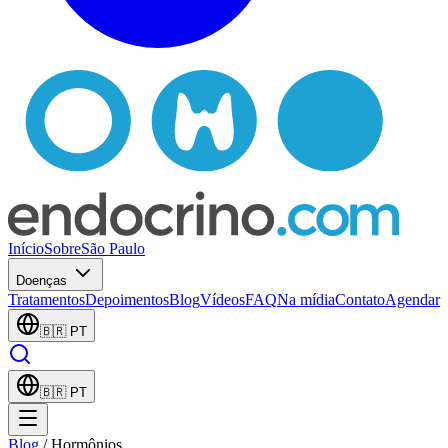
Início
Sobre
São Paulo
Doenças
Tratamentos
Depoimentos
Blog
Vídeos
FAQ
Na mídia
Contato
Agendar
🇧🇷
PT
🇧🇷
PT
Blog
/
Hormônios