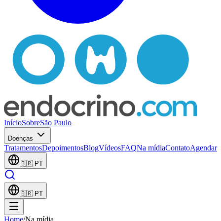
Início
Sobre
São Paulo
Doenças
Tratamentos
Depoimentos
Blog
Vídeos
FAQ
Na mídia
Contato
Agendar
🇧🇷
PT
🇧🇷
PT
Home
/
Na mídia