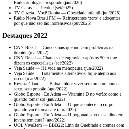
Endocrinologista responde (jan/2026)
TV Caras — Tireoide (set/2025)
TV Gazeta · Você Bonita — Obesidade infantil (jun/2025)
Rádio Nova Brasil FM — Refrigerantes ‘zero’ e adoçantes:
por que não são tão inofensivos (out/2025)
Destaques 2022
CNN Brasil — Cinco sinais que indicam problemas na
tireoide (mai/2022)
CNN Brasil — Chances de engravidar após os 50: o que
dizem os especialistas (set/2022)
Veja Saúde — Há vida na menopausa (jun/2022)
Veja Saúde — Tratamentos alternativos: fique atento aos
riscos (mar/2022)
Revista Claudia — Baixa libido: viver sem ou com pouco
sexo, sem pressão (ago/2022)
Globo Esporte · Eu Atleta — Vitamina D no verão: como e
quando tomar sol (jan/2022)
Globo Esporte · Eu Atleta — O que acontece no corpo
quando você toma café (abr/2022)
Globo Esporte · Eu Atleta — Hipogonadismo masculino em
jovens tem cura? (ago/2022)
UOL VivaBem — BBB22: Linn da Quebrada e cremes com