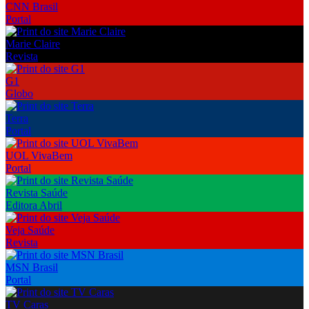
CNN Brasil
Portal
Marie Claire
Revista
G1
Globo
Terra
Portal
UOL VivaBem
Portal
Revista Saúde
Editora Abril
Veja Saúde
Revista
MSN Brasil
Portal
TV Caras