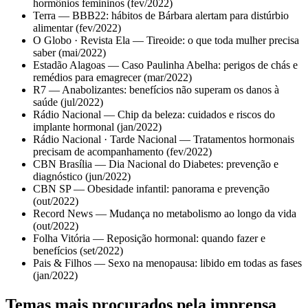
hormônios femininos (fev/2022)
Terra — BBB22: hábitos de Bárbara alertam para distúrbio
alimentar (fev/2022)
O Globo · Revista Ela — Tireoide: o que toda mulher precisa
saber (mai/2022)
Estadão Alagoas — Caso Paulinha Abelha: perigos de chás e
remédios para emagrecer (mar/2022)
R7 — Anabolizantes: benefícios não superam os danos à
saúde (jul/2022)
Rádio Nacional — Chip da beleza: cuidados e riscos do
implante hormonal (jan/2022)
Rádio Nacional · Tarde Nacional — Tratamentos hormonais
precisam de acompanhamento (fev/2022)
CBN Brasília — Dia Nacional do Diabetes: prevenção e
diagnóstico (jun/2022)
CBN SP — Obesidade infantil: panorama e prevenção
(out/2022)
Record News — Mudança no metabolismo ao longo da vida
(out/2022)
Folha Vitória — Reposição hormonal: quando fazer e
benefícios (set/2022)
Pais & Filhos — Sexo na menopausa: libido em todas as fases
(jan/2022)
Temas mais procurados pela imprensa