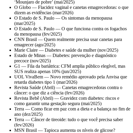
‘Mounjaro de pobre’ (mai/2025)
O Globo — Flacidez vaginal e canetas emagrecedoras: o que
dizem as evidências (mar/2026)
O Estado de S. Paulo — Os sintomas da menopausa
(mar/2025)
O Estado de S. Paulo — O que funciona contra os fogachos
da menopausa (fev/2025)
CNN Brasil — Quem realmente precisa usar canetas para
emagrecer (ago/2025)
Marie Claire — Diabetes e saúde da mulher (nov/2025)
Estado de Minas — Diabetes: prevenção e diagnóstico
precoce (nov/2025)
G1 — Fila da bariátrica: CFM amplia público elegível, mas
SUS realiza apenas 10% (jun/2025)
UOL VivaBem — Novo remédio aprovado pela Anvisa que
retarda diabetes tipo 1 (mar/2026)
Revista Saúde (Abril) — Canetas emagrecedoras contra o
câncer: o que diz a ciência (fev/2026)
Revista Bebê (Abril) — Gravidez com diabetes: riscos e
como garantir uma gestação segura (mai/2025)
Terra — Como ficar em paz com a dieta e a balança no fim de
ano (dez/2025)
Terra — Câncer de tireoide: tudo o que você precisa saber
(fev/2026)
MSN Brasil — Tapioca aumenta os níveis de glicose?