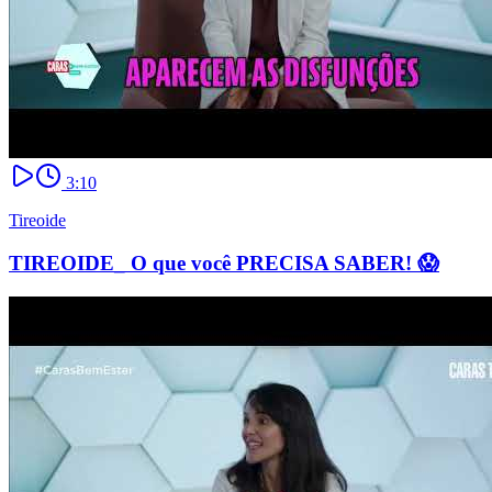
3:10
Tireoide
TIREOIDE_ O que você PRECISA SABER! 😱