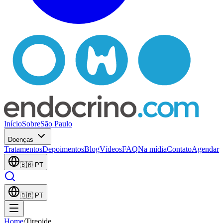
Início
Sobre
São Paulo
Doenças
Tratamentos
Depoimentos
Blog
Vídeos
FAQ
Na mídia
Contato
Agendar
🇧🇷
PT
🇧🇷
PT
Home
/
Tireoide