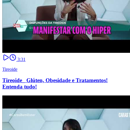
3:31
Tireoide
Tireoide_ Glúten, Obesidade e Tratamentos!
Entenda tudo!