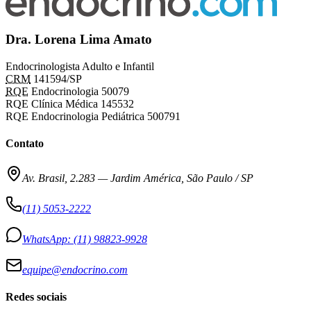
Dra. Lorena Lima Amato
Endocrinologista Adulto e Infantil
CRM
141594/SP
RQE
Endocrinologia 50079
RQE Clínica Médica 145532
RQE Endocrinologia Pediátrica 500791
Contato
Av. Brasil, 2.283
—
Jardim América, São Paulo / SP
(11) 5053-2222
WhatsApp:
(11) 98823-9928
equipe@endocrino.com
Redes sociais