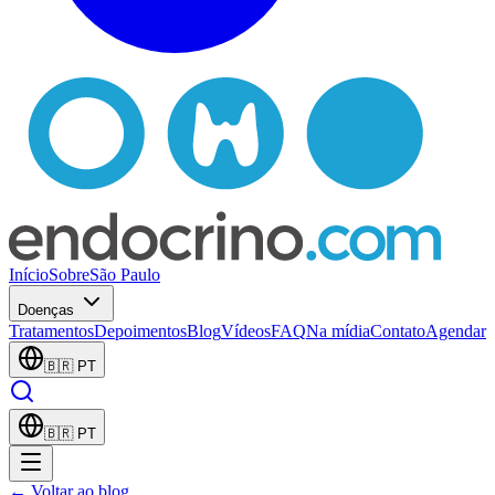
Início
Sobre
São Paulo
Doenças
Tratamentos
Depoimentos
Blog
Vídeos
FAQ
Na mídia
Contato
Agendar
🇧🇷
PT
🇧🇷
PT
← Voltar ao blog