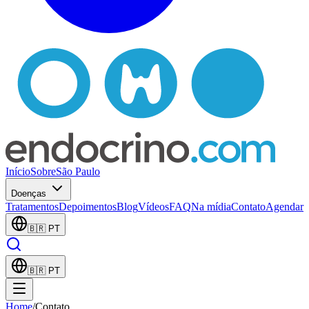
Início
Sobre
São Paulo
Doenças
Tratamentos
Depoimentos
Blog
Vídeos
FAQ
Na mídia
Contato
Agendar
🇧🇷
PT
🇧🇷
PT
Home
/
Contato