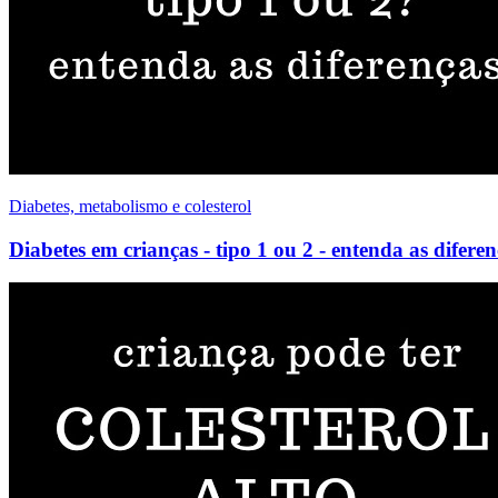
Diabetes, metabolismo e colesterol
Diabetes em crianças - tipo 1 ou 2 - entenda as diferen