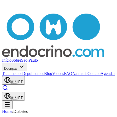
Início
Sobre
São Paulo
Doenças
Tratamentos
Depoimentos
Blog
Vídeos
FAQ
Na mídia
Contato
Agendar
🇧🇷
PT
🇧🇷
PT
Home
/
Diabetes