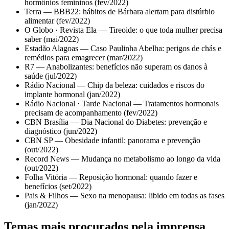
hormônios femininos (fev/2022)
Terra — BBB22: hábitos de Bárbara alertam para distúrbio
alimentar (fev/2022)
O Globo · Revista Ela — Tireoide: o que toda mulher precisa
saber (mai/2022)
Estadão Alagoas — Caso Paulinha Abelha: perigos de chás e
remédios para emagrecer (mar/2022)
R7 — Anabolizantes: benefícios não superam os danos à
saúde (jul/2022)
Rádio Nacional — Chip da beleza: cuidados e riscos do
implante hormonal (jan/2022)
Rádio Nacional · Tarde Nacional — Tratamentos hormonais
precisam de acompanhamento (fev/2022)
CBN Brasília — Dia Nacional do Diabetes: prevenção e
diagnóstico (jun/2022)
CBN SP — Obesidade infantil: panorama e prevenção
(out/2022)
Record News — Mudança no metabolismo ao longo da vida
(out/2022)
Folha Vitória — Reposição hormonal: quando fazer e
benefícios (set/2022)
Pais & Filhos — Sexo na menopausa: libido em todas as fases
(jan/2022)
Temas mais procurados pela imprensa