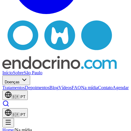
Início
Sobre
São Paulo
Doenças
Tratamentos
Depoimentos
Blog
Vídeos
FAQ
Na mídia
Contato
Agendar
🇧🇷
PT
🇧🇷
PT
Home
/
Na mídia