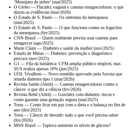
‘Mounjaro de pobre’ (mai/2025)
O Globo — Flacidez vaginal e canetas emagrecedoras: o que
dizem as evidências (mar/2026)
O Estado de S. Paulo — Os sintomas da menopausa
(mar/2025)
O Estado de S. Paulo — O que funciona contra os fogachos
da menopausa (fev/2025)
CNN Brasil — Quem realmente precisa usar canetas para
emagrecer (ago/2025)
Marie Claire — Diabetes e saúde da mulher (nov/2025)
Estado de Minas — Diabetes: prevenção e diagnóstico
precoce (nov/2025)
G1 — Fila da bariátrica: CFM amplia público elegível, mas
SUS realiza apenas 10% (jun/2025)
UOL VivaBem — Novo remédio aprovado pela Anvisa que
retarda diabetes tipo 1 (mar/2026)
Revista Saúde (Abril) — Canetas emagrecedoras contra o
câncer: o que diz a ciência (fev/2026)
Revista Bebê (Abril) — Gravidez com diabetes: riscos e
como garantir uma gestação segura (mai/2025)
Terra — Como ficar em paz com a dieta e a balança no fim de
ano (dez/2025)
Terra — Câncer de tireoide: tudo o que você precisa saber
(fev/2026)
MSN Brasil — Tapioca aumenta os níveis de glicose?