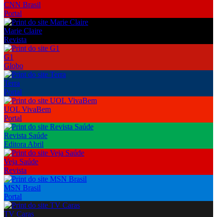
CNN Brasil
Portal
Marie Claire
Revista
G1
Globo
Terra
Portal
UOL VivaBem
Portal
Revista Saúde
Editora Abril
Veja Saúde
Revista
MSN Brasil
Portal
TV Caras