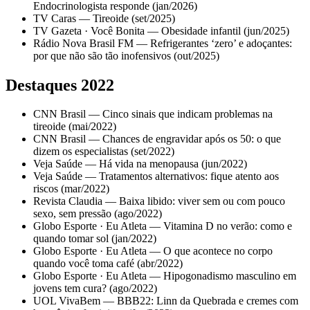
Endocrinologista responde (jan/2026)
TV Caras — Tireoide (set/2025)
TV Gazeta · Você Bonita — Obesidade infantil (jun/2025)
Rádio Nova Brasil FM — Refrigerantes ‘zero’ e adoçantes:
por que não são tão inofensivos (out/2025)
Destaques 2022
CNN Brasil — Cinco sinais que indicam problemas na
tireoide (mai/2022)
CNN Brasil — Chances de engravidar após os 50: o que
dizem os especialistas (set/2022)
Veja Saúde — Há vida na menopausa (jun/2022)
Veja Saúde — Tratamentos alternativos: fique atento aos
riscos (mar/2022)
Revista Claudia — Baixa libido: viver sem ou com pouco
sexo, sem pressão (ago/2022)
Globo Esporte · Eu Atleta — Vitamina D no verão: como e
quando tomar sol (jan/2022)
Globo Esporte · Eu Atleta — O que acontece no corpo
quando você toma café (abr/2022)
Globo Esporte · Eu Atleta — Hipogonadismo masculino em
jovens tem cura? (ago/2022)
UOL VivaBem — BBB22: Linn da Quebrada e cremes com