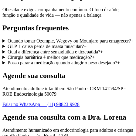
Obesidade exige acompanhamento contínuo. O foco é saúde,
função e qualidade de vida — não apenas a balança.
Perguntas frequentes
Quando tomar Ozempic, Wegovy ou Mounjaro para emagrecer?
+
GLP-1 causa perda de massa muscular?
+
Qual a diferença entre semaglutida e tirzepatida?
+
Cirurgia bariátrica é melhor que medicação?
+
Posso parar a medicação quando atingir o peso desejado?
+
Agende sua consulta
Atendimento adulto e infantil em São Paulo ·
CRM 141594/SP
·
RQE Endocrinologia 50079
Falar no WhatsApp —
(11) 98823-9928
Agende sua consulta com a Dra. Lorena
Atendimento humanizado em endocrinologia para adultos e crianças
em São Paulo —
Av. Brasil, 2.283
.