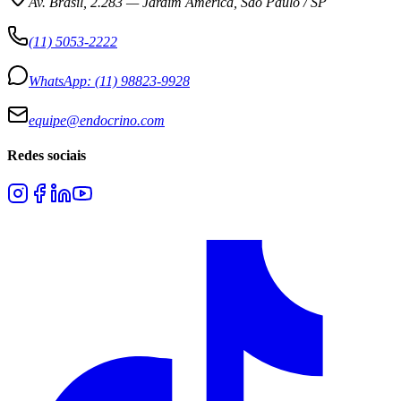
Av. Brasil, 2.283
—
Jardim América, São Paulo / SP
(11) 5053-2222
WhatsApp:
(11) 98823-9928
equipe@endocrino.com
Redes sociais