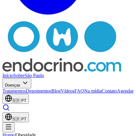
Início
Sobre
São Paulo
Doenças
Tratamentos
Depoimentos
Blog
Vídeos
FAQ
Na mídia
Contato
Agendar
🇧🇷
PT
🇧🇷
PT
Home
/
Obesidade