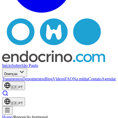
Início
Sobre
São Paulo
Doenças
Tratamentos
Depoimentos
Blog
Vídeos
FAQ
Na mídia
Contato
Agendar
🇧🇷
PT
🇧🇷
PT
Home
/
Reposição hormonal