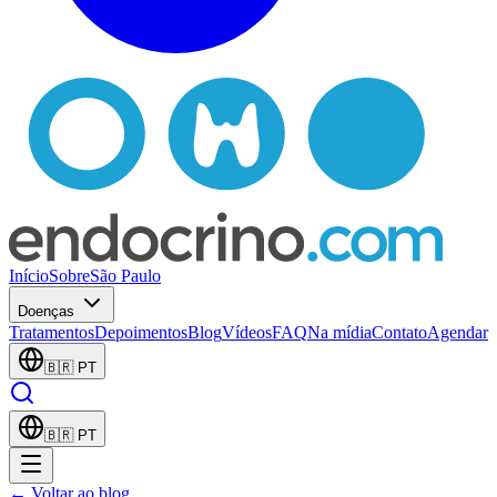
Início
Sobre
São Paulo
Doenças
Tratamentos
Depoimentos
Blog
Vídeos
FAQ
Na mídia
Contato
Agendar
🇧🇷
PT
🇧🇷
PT
← Voltar ao blog