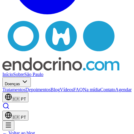
Início
Sobre
São Paulo
Doenças
Tratamentos
Depoimentos
Blog
Vídeos
FAQ
Na mídia
Contato
Agendar
🇧🇷
PT
🇧🇷
PT
← Voltar ao blog