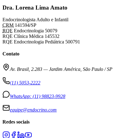
Dra. Lorena Lima Amato
Endocrinologista Adulto e Infantil
CRM
141594/SP
RQE
Endocrinologia 50079
RQE Clínica Médica 145532
RQE Endocrinologia Pediátrica 500791
Contato
Av. Brasil, 2.283
—
Jardim América, São Paulo / SP
(11) 5053-2222
WhatsApp:
(11) 98823-9928
equipe@endocrino.com
Redes sociais