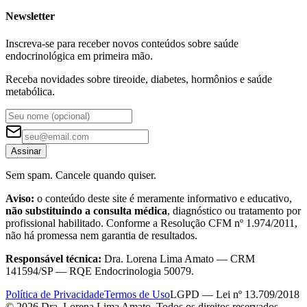
Newsletter
Inscreva-se para receber novos conteúdos sobre saúde
endocrinológica em primeira mão.
Receba novidades sobre tireoide, diabetes, hormônios e saúde
metabólica.
Assinar
Sem spam. Cancele quando quiser.
Aviso:
o conteúdo deste site é meramente informativo e educativo,
não substituindo a consulta médica
, diagnóstico ou tratamento por
profissional habilitado. Conforme a Resolução CFM nº 1.974/2011,
não há promessa nem garantia de resultados.
Responsável técnica:
Dra. Lorena Lima Amato — CRM
141594/SP — RQE Endocrinologia 50079.
Política de Privacidade
Termos de Uso
LGPD — Lei nº 13.709/2018
©
2026
Dra. Lorena Lima Amato. Todos os direitos reservados.