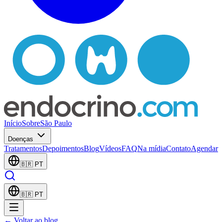
Início
Sobre
São Paulo
Doenças
Tratamentos
Depoimentos
Blog
Vídeos
FAQ
Na mídia
Contato
Agendar
🇧🇷
PT
🇧🇷
PT
← Voltar ao blog